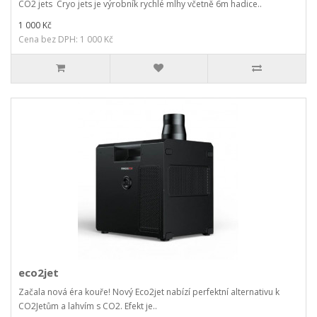
CO2 jets Cryo jets je výrobník rychlé mlhy včetně 6m hadice..
1 000 Kč
Cena bez DPH: 1 000 Kč
eco2jet
Začala nová éra kouře! Nový Eco2jet nabízí perfektní alternativu k
CO2Jetům a lahvím s CO2. Efekt je..