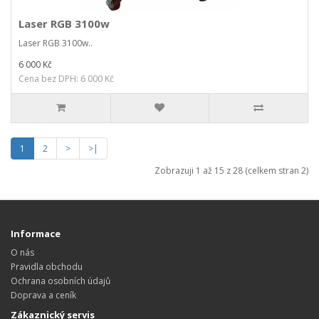
Laser RGB 3100w
Laser RGB 3100w..
6 000 Kč
Cena bez DPH: 6 000 Kč
1
2
>
>|
Zobrazuji 1 až 15 z 28 (celkem stran 2)
Informace
O nás
Pravidla obchodu
Ochrana osobních údajů
Doprava a ceník
Zákaznický servis