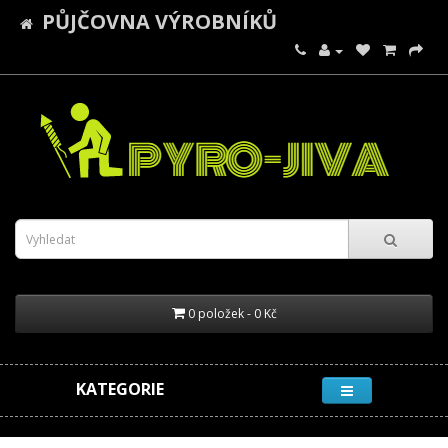
PŮJČOVNA VÝROBNÍKŮ
0 položek - 0 Kč
KATEGORIE