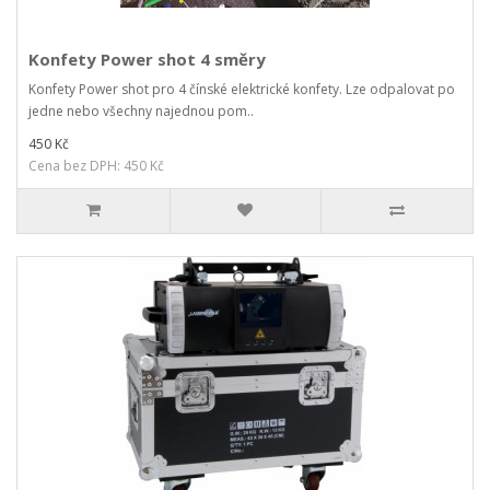
Konfety Power shot 4 směry
Konfety Power shot pro 4 čínské elektrické konfety. Lze odpalovat po
jedne nebo všechny najednou pom..
450 Kč
Cena bez DPH: 450 Kč