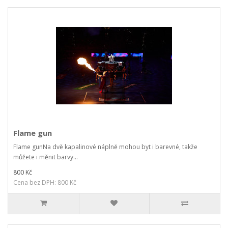
Flame gun
Flame gunNa dvě kapalinové náplnĕ mohou byt i barevné, takže
můžete i měnit barvy...
800 Kč
Cena bez DPH: 800 Kč